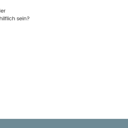
der
lflich sein?