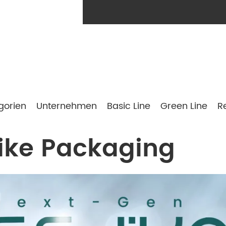
gorien
Unternehmen
Basic Line
Green Line
R
ike Packaging