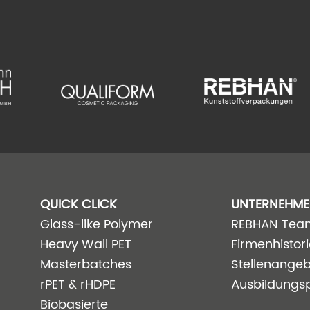
QUICK CLICK
UNTERNEHM
Glass-like Polymer
REBHAN Tea
Heavy Wall PET
Firmenhistor
Masterbatches
Stellenange
rPET & rHDPE
Ausbildungsp
Biobasierte