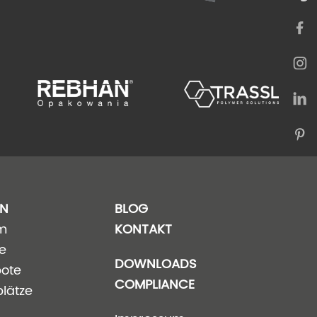
EN
BLOG
m
KONTAKT
ie
DOWNLOADS
bote
COMPLIANCE
lätze