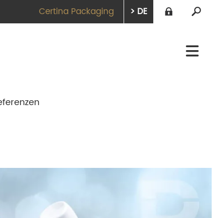
Certina Packaging
> DE
eferenzen