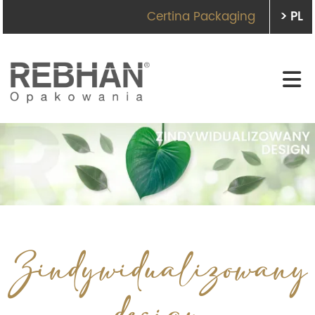
Certina Packaging
> PL
Zindywidualizowany
design