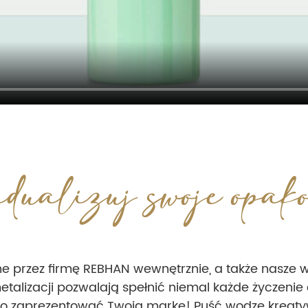
dualizuj swoje opak
ne przez firmę REBHAN wewnętrznie, a także nasze w
 metalizacji pozwalają spełnić niemal każde życze
io zaprezentować Twoją markę! Puść wodze kreaty