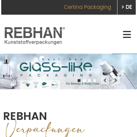
Certina Packaging
> DE
REBHAN
Qualität