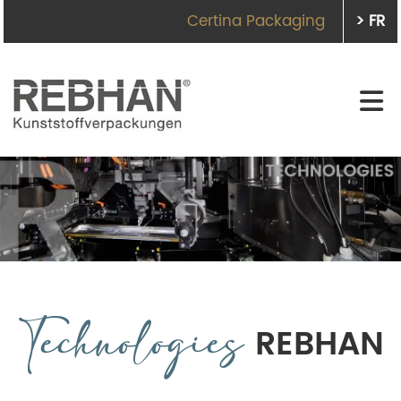
Certina Packaging
> FR
Technologies
REBHAN